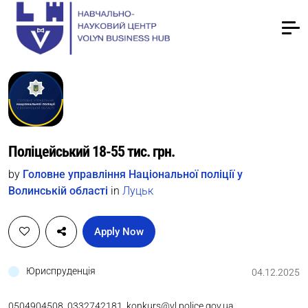
Поліцейський 18-55 тис. грн.
by
Головне управління Національної поліції у
Волинській області
in
Луцьк
Apply Now
Юриспруденція
04.12.2025
0504904508, 0332742181, konkurs@vl.police.gov.ua