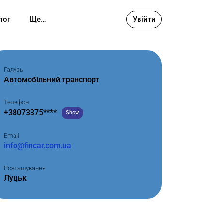
лог
Ще…
Увійти
Галузь
Автомобільний транспорт
Телефон
+38073375****
Show
Email
info@fincar.com.ua
Розташування
Луцьк