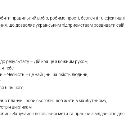
ити правильний вибір, робимо прості, безпечні та ефективні
ння, що дозволяє українським підприємствам розвивати свій
й до результату – Дій краще з кожним рухом;
я тебе;
 – Чесність – це найцінніша якість людини;
;
ся більшого;
бо плануй і роби сьогодні щоб жити в майбутньому;
устріч викликам.
обиш. Залучайся до спільної мети та працюй з відданістю для