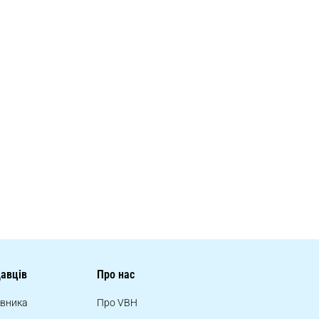
авців
Про нас
івника
Про VBH