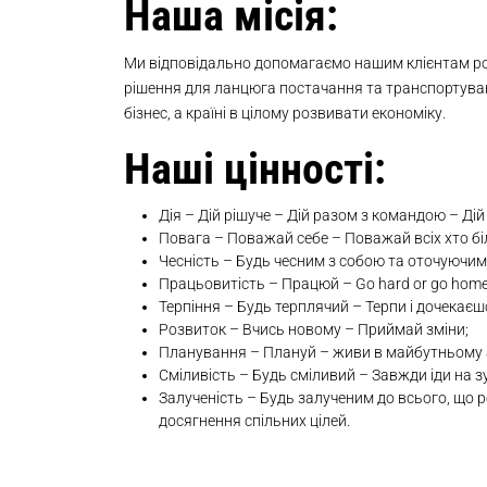
Наша місія:
Ми відповідально допомагаємо нашим клієнтам роб
рішення для ланцюга постачання та транспортува
бізнес, а країні в цілому розвивати економіку.
Наші цінності:
Дія – Дій рішуче – Дій разом з командою – Ді
Повага – Поважай себе – Поважай всіх хто біл
Чесність – Будь чесним з собою та оточуючими
Працьовитість – Працюй – Go hard or go home
Терпіння – Будь терплячий – Терпи і дочекаєш
Розвиток – Вчись новому – Приймай зміни;
Планування – Плануй – живи в майбутньому а
Сміливість – Будь сміливий – Завжди іди на з
Залученість – Будь залученим до всього, що р
досягнення спільних цілей.