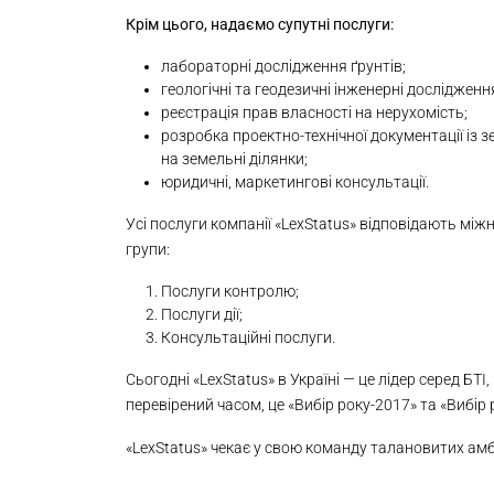
Крім цього, надаємо супутні послуги:
лабораторні дослідження ґрунтів;
геологічні та геодезичні інженерні дослідженн
реєстрація прав власності на нерухомість;
розробка проектно-технічної документації і
на земельні ділянки;
юридичні, маркетингові консультації.
Усі послуги компанії «LexStatus» відповідають між
групи:
Послуги контролю;
Послуги дії;
Консультаційні послуги.
Сьогодні «LexStatus» в Україні — це лідер серед БТІ
перевірений часом, це «Вибір року-2017» та «Вибір
«LexStatus» чекає у свою команду талановитих амб