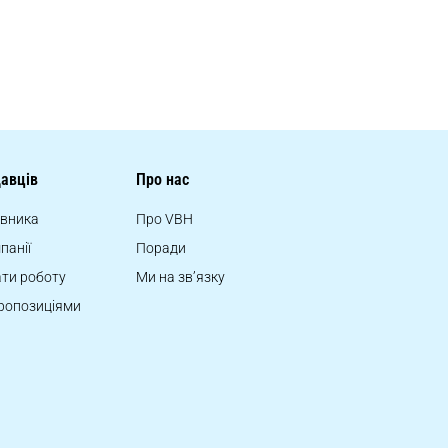
авців
Про нас
івника
Про VBH
панії
Поради
ти роботу
Ми на зв’язку
ропозиціями