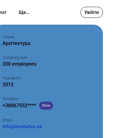
лог
Ще…
Увійти
Галузь
Архітектура
Company size
200 employees
Founded in
2012
Телефон
+38067552****
Show
Email
info@lexstatus.ua