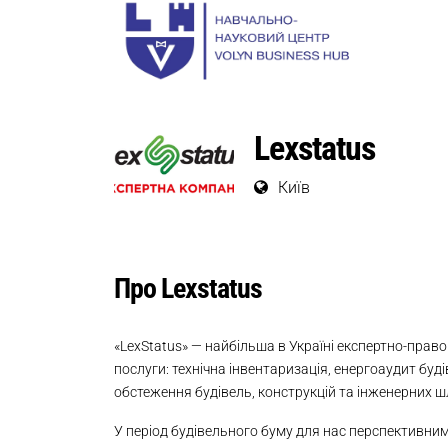
Lexstatus
Київ
Про Lexstatus
«LexStatus» — найбільша в Україні експертно-правов
послуги: технічна інвентаризація, енергоаудит буд
обстеження будівель, конструкцій та інженерних шля
У період будівельного буму для нас перспективни