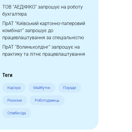
ТОВ “АЕДІФІКО” запрошує на роботу
бухгалтера
ПрАТ “Київський картонно-паперовий
комбінат” запрошує до
працевлаштування за спеціальністю
ПрАТ “Волиньхолдінг” запрошує на
практику та літнє працевлаштування
Теги
Кар'єра
Майбутнє
Поради
Резюме
Роботодавець
Співбесіда