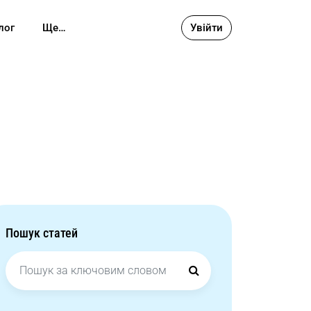
лог
Ще…
Увійти
Пошук статей
Search
for: