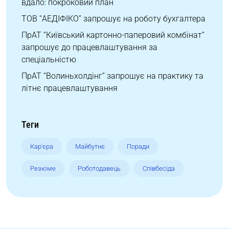
вдало: покроковий план
ТОВ “АЕДІФІКО” запрошує на роботу бухгалтера
ПрАТ “Київський картонно-паперовий комбінат”
запрошує до працевлаштування за
спеціальністю
ПрАТ “Волиньхолдінг” запрошує на практику та
літнє працевлаштування
Теги
Кар'єра
Майбутнє
Поради
Резюме
Роботодавець
Співбесіда