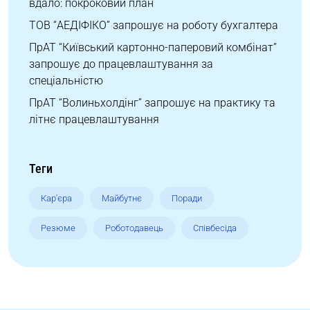
вдало: покроковий план
ТОВ “АЕДІФІКО” запрошує на роботу бухгалтера
ПрАТ “Київський картонно-паперовий комбінат”
запрошує до працевлаштування за
спеціальністю
ПрАТ “Волиньхолдінг” запрошує на практику та
літнє працевлаштування
Теги
Кар'єра
Майбутнє
Поради
Резюме
Роботодавець
Співбесіда